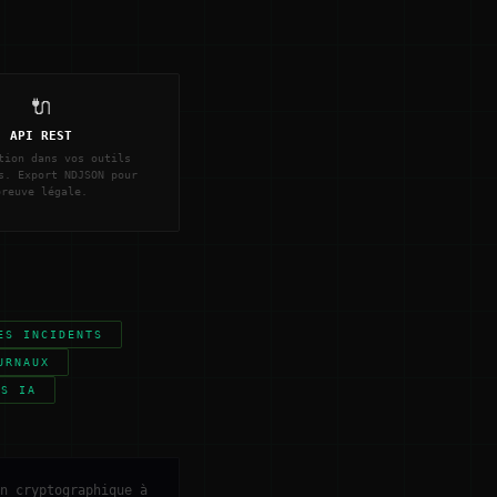
🔌
API REST
tion dans vos outils
s. Export NDJSON pour
preuve légale.
ES INCIDENTS
URNAUX
NS IA
n cryptographique à