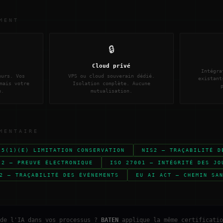
MENT
🔒
Cloud privé
Intégra
eurs. Vos
VPS ou cloud souverain dédié.
existant
mais votre
Isolation complète. Aucune
e.
mutualisation.
MENTAIRE
 5(1)(E) LIMITATION CONSERVATION
NIS2 — TRAÇABILITÉ D
 2 — PREUVE ÉLECTRONIQUE
ISO 27001 — INTÉGRITÉ DES JO
2 — TRAÇABILITÉ DES ÉVÉNEMENTS
EU AI ACT — CHEMIN SA
 de l'IA dans vos processus ?
BATEN
applique la même certificatio