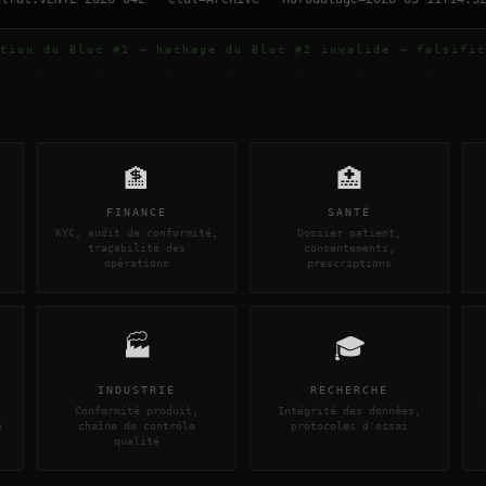
tion du Bloc #1 → hachage du Bloc #2 invalide → falsific
🏦
🏥
FINANCE
SANTÉ
KYC, audit de conformité,
Dossier patient,
traçabilité des
consentements,
opérations
prescriptions
🏭
🎓
INDUSTRIE
RECHERCHE
Conformité produit,
Intégrité des données,
é
chaîne de contrôle
protocoles d'essai
qualité