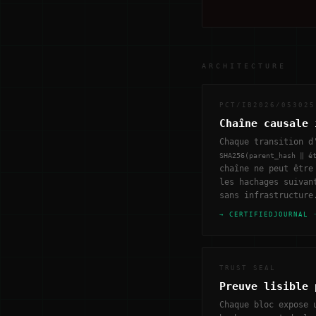
ARCHITECTURE
PCT/IB2026/053025
Chaîne causale 
Chaque transition d
SHA256(parent_hash ‖ é
chaîne ne peut être
les hachages suivan
sans infrastructure
→ CERTIFIEDJOURNAL 
TRUST SEAL
Preuve lisible 
Chaque bloc expose