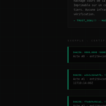
hachage court de l
Imprimable sur un c
tiers. Aucune infra
vérification.
→ TRUST_SEAL() · HA
EXEMPLE : CERTIF
SHA256: 0000…0000 (GENÈ
Acte #0 · entité=co
SHA256: a1b2c3d4e5f6… (
Acte #1 · entité=co
11T10:14:00Z
SHA256: f7e8d9c0b1a2… (
Acte #2 · entité=co