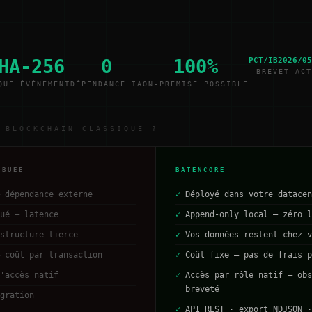
HA-256
0
100%
PCT/IB2026/05
BREVET ACT
QUE ÉVÉNEMENT
DÉPENDANCE IA
ON-PREMISE POSSIBLE
 BLOCKCHAIN CLASSIQUE ?
IBUÉE
BATENCORE
 dépendance externe
✓
Déployé dans votre datacen
ué — latence
✓
Append-only local — zéro l
structure tierce
✓
Vos données restent chez v
 coût par transaction
✓
Coût fixe — pas de frais p
'accès natif
✓
Accès par rôle natif — obs
breveté
gration
✓
API REST · export NDJSON ·