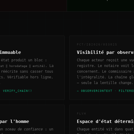
PCT/IB2026/053025
immuable
Visibilité par observ
'état produit un bloc :
Chaque acteur reçoit une vu
. La
registre. Le notaire voit l
tat ‖ horodatage ‖ entité)
 réécrite sans casser tous
concernent. Le commissaire 
ts. Vérifiable hors ligne,
l'intégralité. La chaîne gl
.
— seule la lentille change.
· VERIFY_CHAIN()
→ OBSERVERCONTEXT · FILTERE
FLVH
par l'homme
Espace d'état détermi
 un
sceau de confiance
: un
Chaque entité vit dans quat