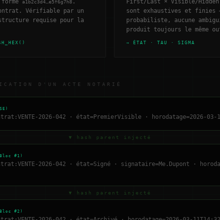
a forme
.
First/Last × Visible/Hidden
a1b2c3d4…e5f6g7h8
ontrat. Vérifiable par un
sont exhaustives et finies 
structure requise pour la
probabiliste, aucune ambigu
produit toujours le même ou
SH_HEX()
→ ÉTAT · TAU · SIGMA
ICATION D'UN ACTE NOTARIÉ
SE)
ntrat:VENTE-2026-042 · état=PremierVisible · horodatage=2026-03-
▼ hash parent injecté
Bloc #1)
ntrat:VENTE-2026-042 · état=Signé · signataire=Me.Dupont · horod
▼ hash parent injecté
Bloc #2)
ntrat:VENTE-2026-042 · état=Archivé · horodatage=2026-03-11T14:3