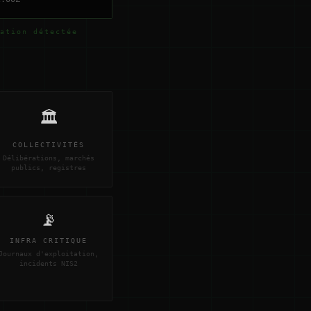
ation détectée
🏛️
COLLECTIVITÉS
Délibérations, marchés
publics, registres
📡
INFRA CRITIQUE
Journaux d'exploitation,
incidents NIS2