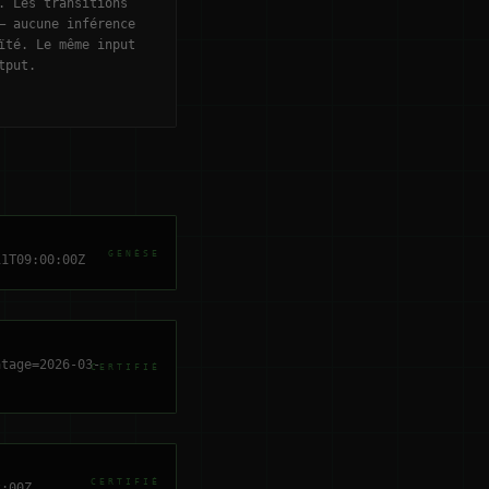
. Les transitions
— aucune inférence
ïté. Le même input
tput.
GENÈSE
11T09:00:00Z
atage=2026-03-
CERTIFIÉ
CERTIFIÉ
2:00Z