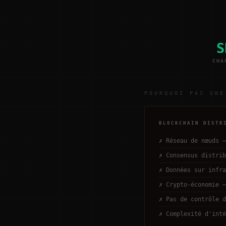
S
CHA
POURQUOI PAS UNE
BLOCKCHAIN DISTR
✗
Réseau de nœuds —
✗
Consensus distrib
✗
Données sur infra
✗
Crypto-économie —
✗
Pas de contrôle d
✗
Complexité d'inté