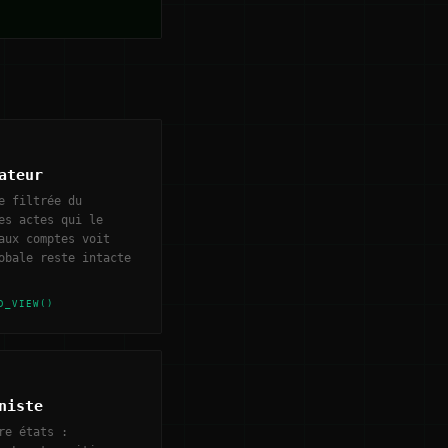
ateur
e filtrée du
es actes qui le
aux comptes voit
obale reste intacte
D_VIEW()
niste
re états :