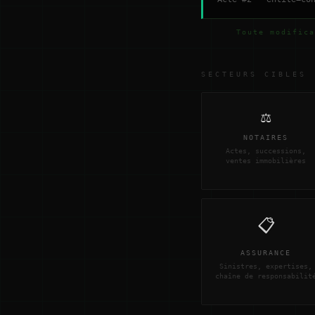
Toute modifica
SECTEURS CIBLES
⚖️
NOTAIRES
Actes, successions,
ventes immobilières
📋
ASSURANCE
Sinistres, expertises,
chaîne de responsabilit