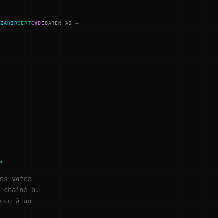
ZAHIR
CERT
CODE
BATEN AI →
.
ns votre
 chaîné au
nce à un