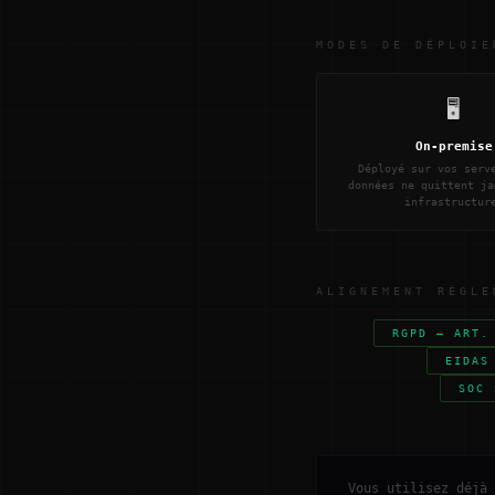
MODES DE DÉPLOIE
🖥️
On-premise
Déployé sur vos serv
données ne quittent ja
infrastructur
ALIGNEMENT RÉGLE
RGPD — ART.
EIDAS
SOC 
Vous utilisez déjà