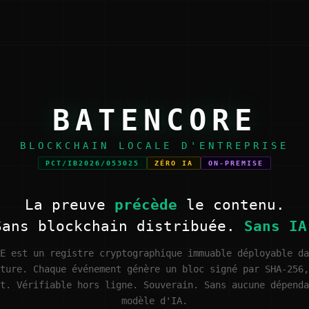
BATENCORE
BLOCKCHAIN LOCALE D'ENTREPRISE
PCT/IB2026/053025
ZÉRO IA
ON-PREMISE
La preuve
précède
le contenu.
Sans blockchain distribuée.
Sans IA
E est un registre cryptographique immuable déployable da
ture. Chaque événement génère un bloc signé par SHA-256,
t. Vérifiable hors ligne. Souverain. Sans aucune dépenda
modèle d'IA.